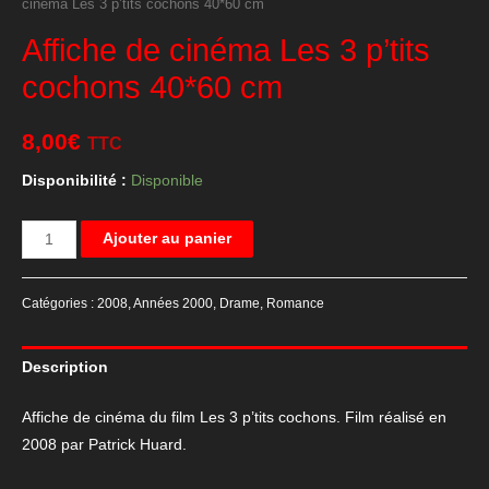
cinéma Les 3 p’tits cochons 40*60 cm
Affiche de cinéma Les 3 p’tits
cochons 40*60 cm
8,00
€
TTC
Disponibilité :
Disponible
quantité
Ajouter au panier
de
Affiche
Catégories :
2008
,
Années 2000
,
Drame
,
Romance
de
cinéma
Description
Les
3
Affiche de cinéma du film Les 3 p’tits cochons. Film réalisé en
p'tits
2008 par Patrick Huard.
cochons
40*60