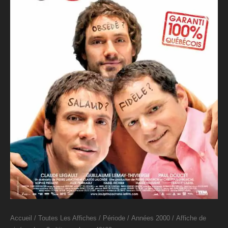
Accueil
/
Toutes Les Affiches
/
Période
/
Années 2000
/ Affiche de