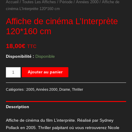
Accueil
/
Toutes Les Affiches
/
Période
/
Années 2000
/ Affiche de
cinéma L’Interprète 120*160 cm
Affiche de cinéma L’Interprète
120*160 cm
18,00
€
TTC
Disponibilité :
Disponible
quantité
Ajouter au panier
de
Affiche
Catégories :
2005
,
Années 2000
,
Drame
,
Thriller
de
cinéma
Description
L'Interprète
120*160
Affiche de cinéma du film L’interprète. Réalisé par Sydney
cm
Pollack en 2005. Thriller palpitant où vous retrouverez Nicole