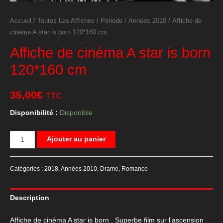
Accueil
/
Toutes Les Affiches
/
Période
/
Années 2010
/ Affiche de
cinéma A star is born 120*160 cm
Affiche de cinéma A star is born
120*160 cm
35,00
€
TTC
Disponibilité :
Disponible
quantité
Ajouter au panier
de
Affiche
Catégories :
2018
,
Années 2010
,
Drame
,
Romance
de
cinéma
Description
A
star
Affiche de cinéma A star is born . Superbe film sur l’ascension