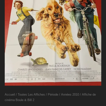
Accueil
/
Toutes Les Affiches
/
Période
/
Années 2010
/ Affiche de
cinéma Boule & Bill 2