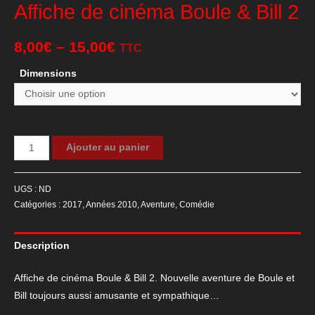
Affiche de cinéma Boule & Bill 2
8,00
€
–
15,00
€
TTC
Dimensions
quantité
Ajouter au panier
de
Affiche
UGS :
ND
de
Catégories :
2017
,
Années 2010
,
Aventure
,
Comédie
cinéma
Boule
Description
&
Bill
Affiche de cinéma Boule & Bill 2. Nouvelle aventure de Boule et
2
Bill toujours aussi amusante et sympathique…