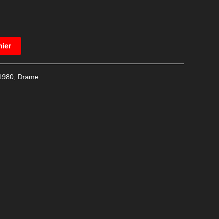
nier
1980
,
Drame