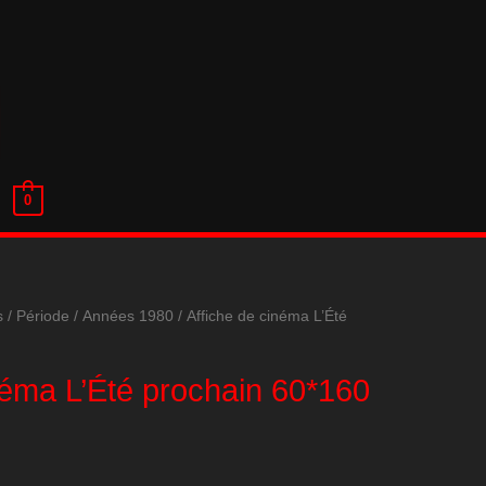
0
s
/
Période
/
Années 1980
/ Affiche de cinéma L’Été
néma L’Été prochain 60*160