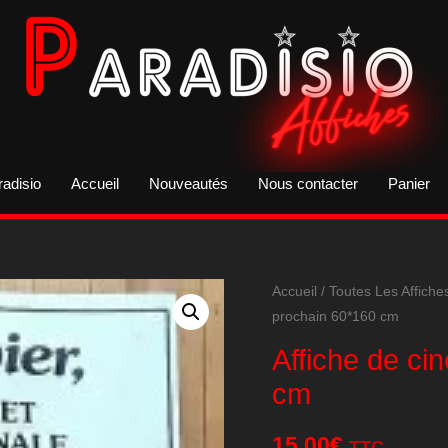
radisio
Accueil
Nouveautés
Nous contacter
Panier
Accueil
/
Toutes Les Affiche
prochain 60*160 cm
Affiche de ci
cm
15,00
€
TTC