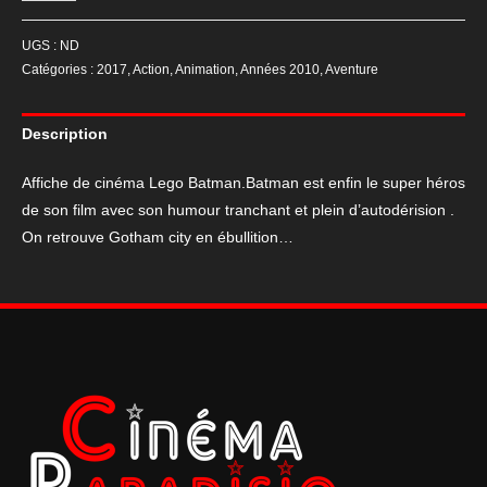
de
Affiche
UGS :
ND
de
Catégories :
2017
,
Action
,
Animation
,
Années 2010
,
Aventure
cinéma
Lego
Description
Batman
Affiche de cinéma Lego Batman.Batman est enfin le super héros
de son film avec son humour tranchant et plein d’autodérision .
On retrouve Gotham city en ébullition…