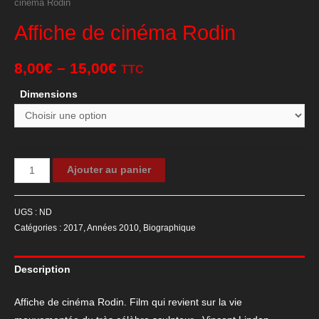
cinéma Rodin
Affiche de cinéma Rodin
8,00
€
–
15,00
€
TTC
Dimensions
quantité
Ajouter au panier
de
Affiche
UGS :
ND
de
Catégories :
2017
,
Années 2010
,
Biographique
cinéma
Rodin
Description
Affiche de cinéma Rodin. Film qui revient sur la vie