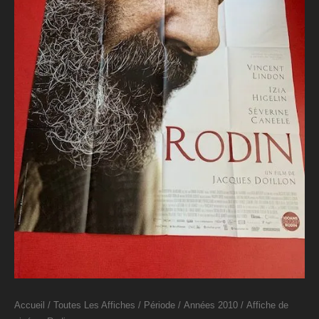
Accueil
/
Toutes Les Affiches
/
Période
/
Années 2010
/ Affiche de