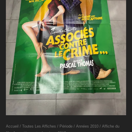
Accueil
/
Toutes Les Affiches
/
Période
/
Années 2010
/ Affiche du