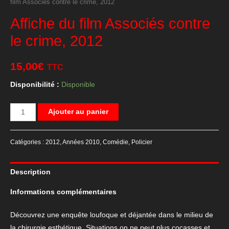
film Associés contre le crime, 2012
Affiche du film Associés contre
le crime, 2012
15,00
€
TTC
Disponibilité :
Disponible
quantité
Ajouter au panier
de
Affiche
Catégories :
2012
,
Années 2010
,
Comédie
,
Policier
du
film
Description
Associés
contre
Informations complémentaires
le
crime,
Découvrez une enquête loufoque et déjantée dans le milieu de
2012
la chirurgie esthétique. Situations on ne peut plus cocasses et