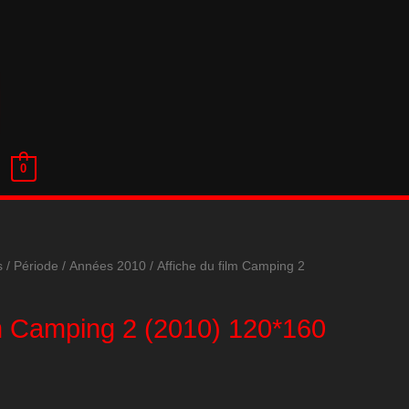
0
s
/
Période
/
Années 2010
/ Affiche du film Camping 2
lm Camping 2 (2010) 120*160