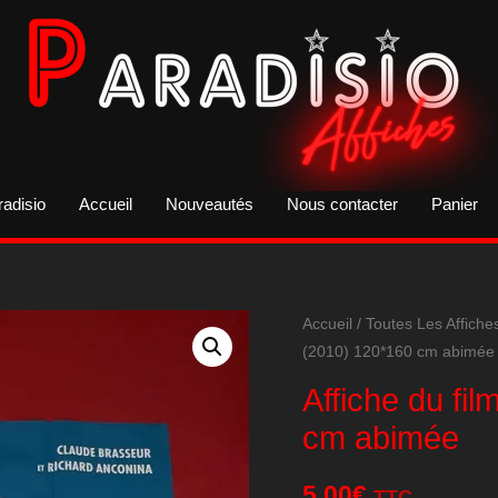
radisio
Accueil
Nouveautés
Nous contacter
Panier
Accueil
/
Toutes Les Affiche
(2010) 120*160 cm abimée
Affiche du fi
cm abimée
5,00
€
TTC