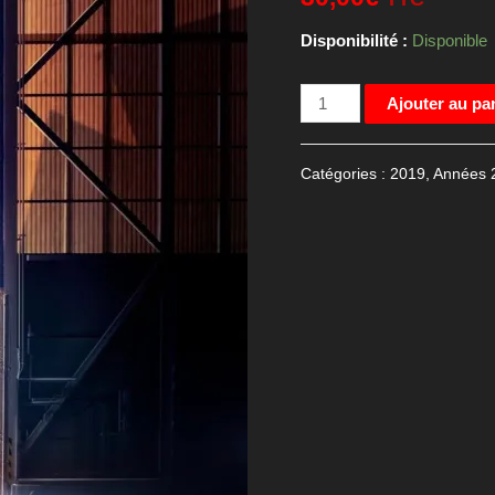
Disponibilité :
Disponible
quantité
Ajouter au pa
de
Affiche
Catégories :
2019
,
Années 
de
cinéma
Captain
Marvel
,
120x160