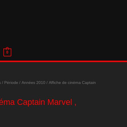
0
s
/
Période
/
Années 2010
/ Affiche de cinéma Captain
néma Captain Marvel ,