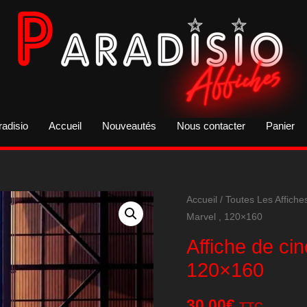
radisio
Accueil
Nouveautés
Nous contacter
Panier
Accueil
/
Toutes Les Affiche
Marvel , 120×160
Affiche de ci
120×160
30,00
€
TTC