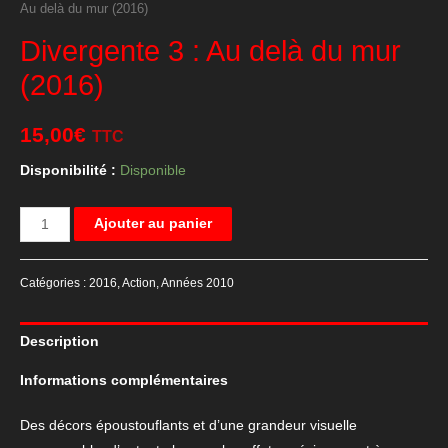
Au delà du mur (2016)
Divergente 3 : Au delà du mur
(2016)
15,00
€
TTC
Disponibilité :
Disponible
quantité
Ajouter au panier
de
Divergente
Catégories :
2016
,
Action
,
Années 2010
3
:
Description
Au
delà
Informations complémentaires
du
mur
Des décors époustouflants et d’une grandeur visuelle
(2016)