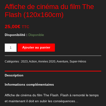
Affiche de cinéma du film The
Flash (120x160cm)
25,00
€
TTC
Disponibilité :
Disponible
quantité
Ajouter au panier
de
Affiche
Catégories :
2023
,
Action
,
Années 2020
,
Aventure
,
Super-Héros
de
cinéma
Description
du
film
Informations complémentaires
The
Flash
Affiche de cinéma du film The Flash. Flash à remonté le temps
(120x160cm)
et maintenant il doit en subir les consèquences…