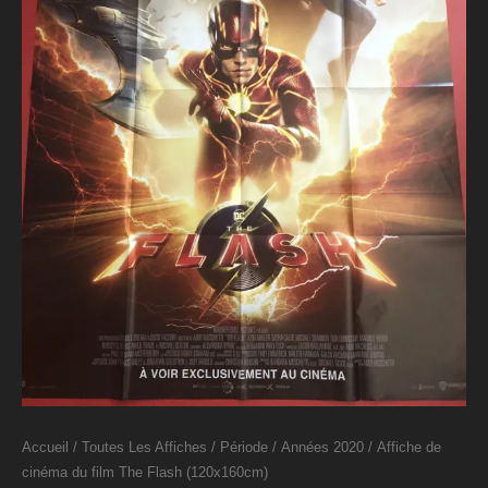
Accueil
/
Toutes Les Affiches
/
Période
/
Années 2020
/ Affiche de
cinéma du film The Flash (120x160cm)