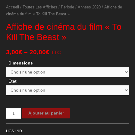
Accueil
/
Toutes Les Affiches
/
Période
/
Années 2020
/ Affiche de
cinéma du film « To Kill The Beast »
Affiche de cinéma du film « To
Kill The Beast »
3,00
€
–
20,00
€
TTC
Dimensions
État
quantité
Ajouter au panier
de
Affiche
UGS :
ND
de