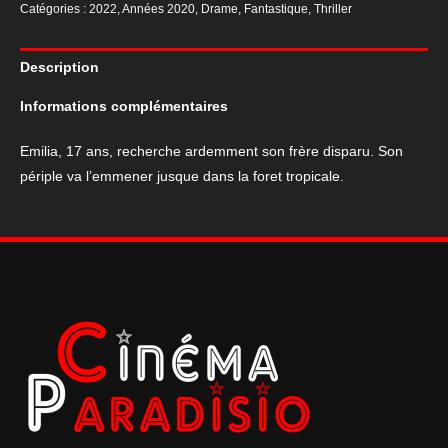
Catégories :
2022
,
Années 2020
,
Drame
,
Fantastique
,
Thriller
cinéma
du
Description
film
"To
Informations complémentaires
Kill
The
Emilia, 17 ans, recherche ardemment son frère disparu. Son
Beast"
périple va l’emmener jusque dans la foret tropicale.