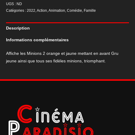
UGS :
ND
de
Catégories :
2022
,
Action
,
Animation
,
Comédie
,
Famille
cinéma
du
Description
film
"Les
Informations complémentaires
Minions
2"
Affiche les Minions 2 orange et jaune mettant en avant Gru
Gru
jeune ainsi que tous ses fidèles minions, triomphant.
et
les
minions