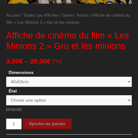
Accueil
/
Toutes Les Affiches
/
Genre
/
Action
/ Affiche de cinéma du
film « Les Minions 2 » Gru et les minions
Affiche de cinéma du film « Les
Minions 2 » Gru et les minions
3,00
€
–
20,00
€
TTC
Dimensions
État
EFFACER
quantité
Ajouter au panier
de
Affiche