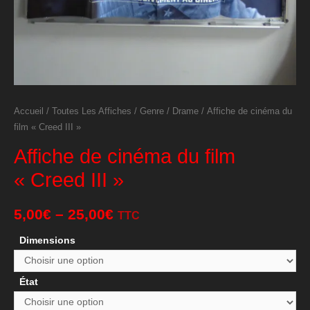
Accueil
/
Toutes Les Affiches
/
Genre
/
Drame
/ Affiche de cinéma du
film « Creed III »
Affiche de cinéma du film
« Creed III »
5,00
€
–
25,00
€
TTC
Dimensions
État