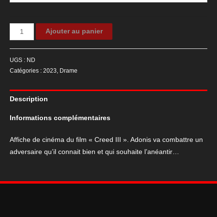
quantité
Ajouter au panier
de
Affiche
UGS :
ND
de
Catégories :
2023
,
Drame
cinéma
du
Description
film
"Creed
Informations complémentaires
III"
Affiche de cinéma du film « Creed III ». Adonis va combattre un
adversaire qu’il connait bien et qui souhaite l’anéantir…