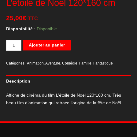
L’étoile de Noël 120*160 cm
25,00
€
TTC
Disponibilité :
Disponible
quantité
Ajouter au panier
de
Affiche
Catégories :
Animation
,
Aventure
,
Comédie
,
Famille
,
Fantastique
de
cinéma
Description
du
film
Affiche de cinéma du film L’étoile de Noël 120*160 cm. Très
L'étoile
beau film d’animation qui retrace l’origine de la fête de Noël.
de
Noël
120*160
cm