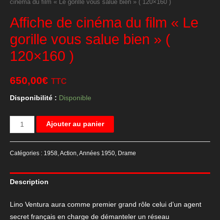
cinéma du film « Le gorille vous salue bien » ( 120×160 )
Affiche de cinéma du film « Le
gorille vous salue bien » (
120×160 )
650,00
€
TTC
Disponibilité :
Disponible
quantité
Ajouter au panier
de
Affiche
Catégories :
1958
,
Action
,
Années 1950
,
Drame
de
cinéma
Description
du
film
Lino Ventura aura comme premier grand rôle celui d’un agent
"Le
secret français en charge de démanteler un réseau
gorille