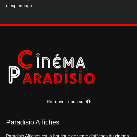
d’espionnage.
vous
salue
bien"
(
120x160
)
Retrouvez-nous sur
Paradisio Affiches
Paradisio Affiches est la boutique de vente d’affiches du cinéma