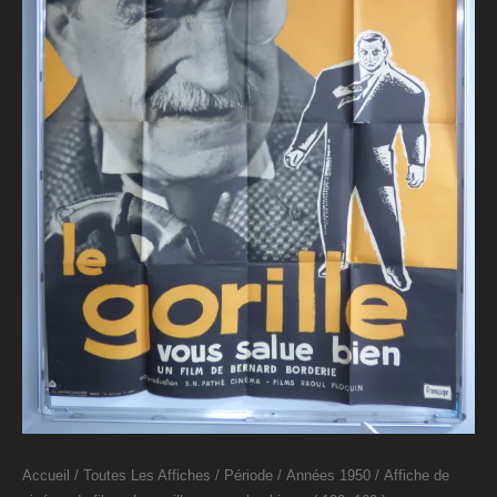
Accueil
/
Toutes Les Affiches
/
Période
/
Années 1950
/ Affiche de