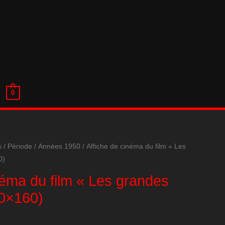
0
s
/
Période
/
Années 1950
/ Affiche de cinéma du film « Les
0)
néma du film « Les grandes
20×160)