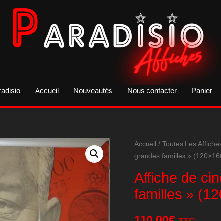
radisio
Accueil
Nouveautés
Nous contacter
Panier
Accueil
/
Toutes Les Affiche
grandes familles » (120×16
Affiche de ci
familles » (1
110,00
€
TTC