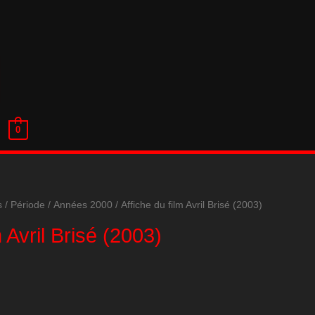
0
s
/
Période
/
Années 2000
/ Affiche du film Avril Brisé (2003)
m Avril Brisé (2003)