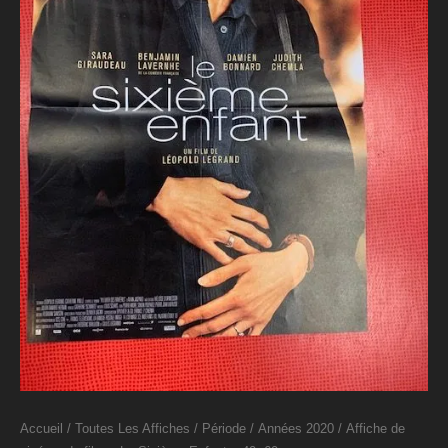
Accueil
/
Toutes Les Affiches
/
Période
/
Années 2020
/ Affiche de