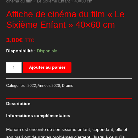
cinéma du film « Le Sixième Enfant » 40×60 cm
Affiche de cinéma du film « Le
Sixième Enfant » 40×60 cm
3,00
€
TTC
Disponibilité :
Disponible
quantité
Ajouter au panier
de
Affiche
Catégories :
2022
,
Années 2020
,
Drame
de
cinéma
Description
du
film
Informations complémentaires
"Le
Sixième
Meriem est enceinte de son sixième enfant, cependant, elle et
Enfant"
son mari ont de graves problèmes d’argent. Jusqu’à ce qu’ils