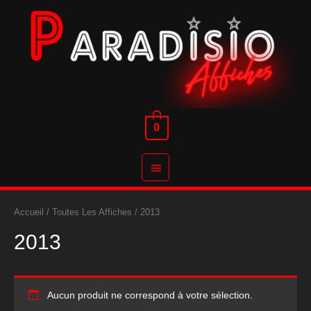
Aller
au
contenu
0
Menu
principal
Accueil
/
Toutes Les Affiches
/ 2013
2013
Aucun produit ne correspond à votre sélection.