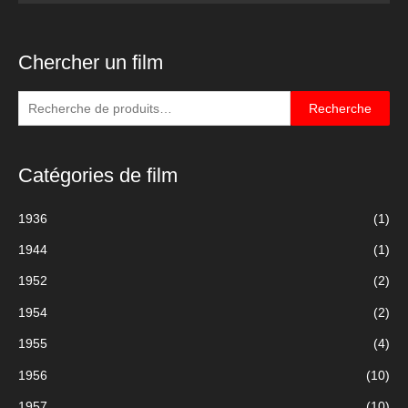
Chercher un film
R
Recherche
e
c
Catégories de film
h
e
1936
(1)
r
1944
(1)
c
h
1952
(2)
e
1954
(2)
p
1955
(4)
o
u
1956
(10)
r
1957
(10)