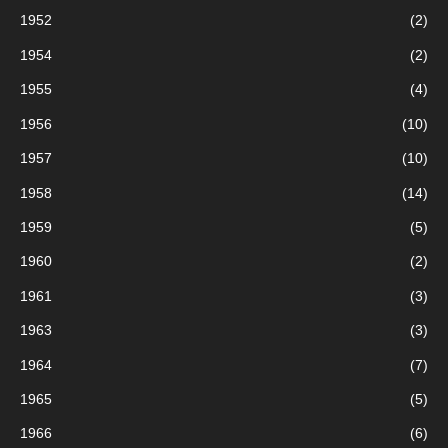
h
1952
(2)
e
1954
(2)
p
1955
(4)
o
u
1956
(10)
r
1957
(10)
1958
(14)
:
1959
(5)
1960
(2)
1961
(3)
1963
(3)
1964
(7)
1965
(5)
1966
(6)