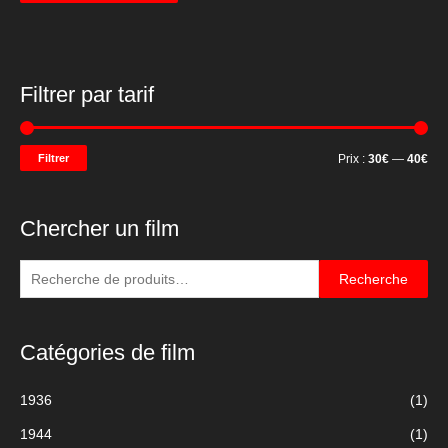
Filtrer par tarif
P
P
Filtrer
Prix :
30€
—
40€
r
r
i
i
Chercher un film
x
x
m
m
R
Recherche
i
a
e
c
n
x
Catégories de film
h
e
1936
(1)
r
1944
(1)
c