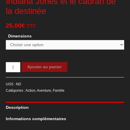
Indiana Jones et le cadran de
la destinée
25,00
€
TTC
Dimensions
quantité
Ajouter au panier
de
Affiche
UGS :
ND
de
Catégories :
Action
,
Aventure
,
Famille
cinema
du
Description
film
Indiana
Informations complémentaires
Jones