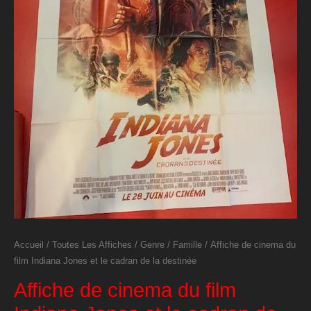
Accueil
/
Toutes Les Affiches
/
Genre
/
Famille
/ Affiche de cinema du
film Indiana Jones et le cadran de la destinée
Affiche de cinema du film