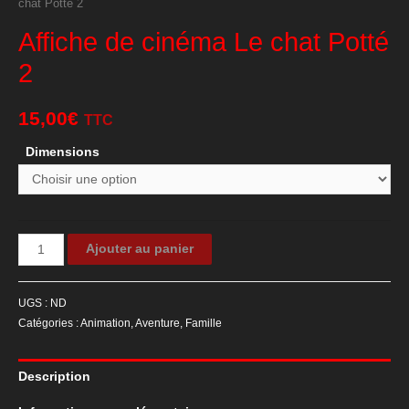
chat Potté 2
Affiche de cinéma Le chat Potté
2
15,00
€
TTC
Dimensions
quantité
Ajouter au panier
de
Affiche
UGS :
ND
de
Catégories :
Animation
,
Aventure
,
Famille
cinéma
Le
Description
chat
Potté