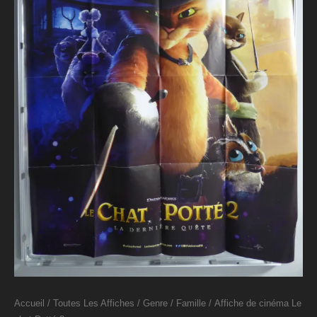
Accueil
/
Toutes Les Affiches
/
Genre
/
Famille
/ Affiche de cinéma Le