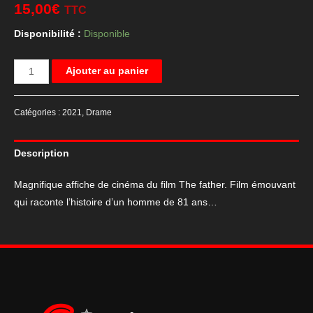
15,00
€
TTC
Disponibilité :
Disponible
quantité
Ajouter au panier
de
Affiche
Catégories :
2021
,
Drame
de
cinéma
Description
The
Father
Magnifique affiche de cinéma du film The father. Film émouvant
qui raconte l’histoire d’un homme de 81 ans…