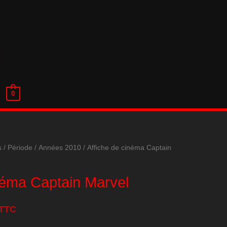
0
s
/
Période
/
Années 2010
/ Affiche de cinéma Captain
néma Captain Marvel
TTC