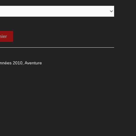
nier
nnées 2010
,
Aventure